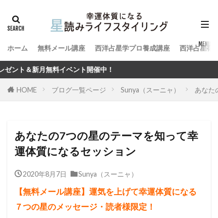
ホーム
無料メール講座
西洋占星学プロ養成講座
西洋占星術
！
HOME
ブログ一覧ページ
Sunya（スーニャ）
あなた
あなたの7つの星のテーマを知って幸
運体質になるセッション
2020年8月7日
Sunya（スーニャ）
【無料メール講座】運気を上げて幸運体質になる
７つの星のメッセージ・読者様限定！