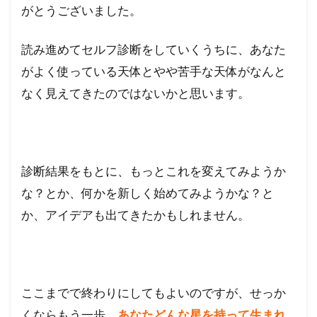
がとうございました。
幸運体
質にな
るセッ
読み進めてセルフ診断をしていくうちに、あなた
ション
がよく使っている天体とやや苦手な天体がなんと
1.1
なく見えてきたのではないかと思います。
あな
たの
天体
のテ
ーマ
診断結果をもとに、もっとこれを変えてみようか
を知
って
な？とか、何かを新しく始めてみようかな？と
幸運
か、アイデアも出てきたかもしれません。
体質
にな
るセ
ッシ
ョン
ここまでで終わりにしてもよいのですが、せっか
くならもう一歩、
あなたどんな星を持って生まれ