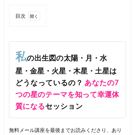
目次
1
私
の出生
図の太
陽・
月・水
私
の出生図の太陽・月・水
星・金
星・火
星・金星・火星・木星・土星は
星・木
星・土
どうなっているの？
あなたの7
星はど
うなっ
つの星のテーマを知って幸運体
ている
の？ あ
質になる
セッション
なたの
7つの
星のテ
ーマを
無料メール講座を最後までお読みくださり、あり
知って