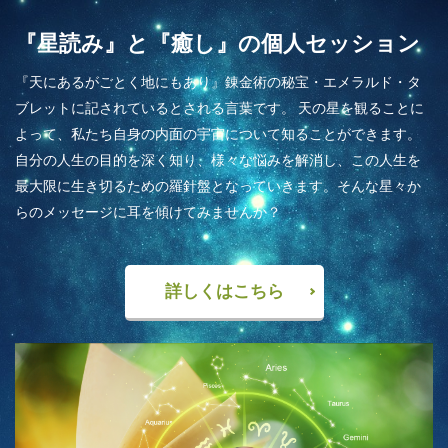
『星読み』と『癒し』の個人セッション
『天にあるがごとく地にもあり』錬金術の秘宝・エメラルド・タ
ブレットに記されているとされる言葉です。 天の星を観ることに
よって、私たち自身の内面の宇宙について知ることができます。
自分の人生の目的を深く知り、様々な悩みを解消し、この人生を
最大限に生き切るための羅針盤となっていきます。そんな星々か
らのメッセージに耳を傾けてみませんか？
詳しくはこちら