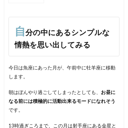
1
自
分
の
中
自
分の中にあるシンプルな
に
あ
情熱を思い出してみる
る
シ
ン
プ
今日は魚座にあった月が、午前中に牡羊座に移動
ル
な
します。
情
熱
朝はぼんやり過ごしてしまったとしても、
お昼に
を
思
なる前には積極的に活動出来るモードになれそう
い
です。
出
し
て
13時過ぎころまで、この月は射手座にある金星と
み