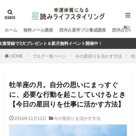
ホーム
無料メール講座
西洋占星学プロ養成講座
西洋占星術
ント＆新月無料イベント開催中！
HOME
ブログ一覧ページ
今の星回りを活かす方法
牡
牡羊座の月。自分の思いにまっすぐ
に、必要な行動を起こしていけるとき
【今日の星回りを仕事に活かす方法】
2016年11月11日
今の星回りを活かす方法