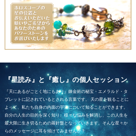
『星読み』と『癒し』の個人セッション
『天にあるがごとく地にもあり』錬金術の秘宝・エメラルド・タ
ブレットに記されているとされる言葉です。 天の星を観ることに
よって、私たち自身の内面の宇宙について知ることができます。
自分の人生の目的を深く知り、様々な悩みを解消し、この人生を
最大限に生き切るための羅針盤となっていきます。そんな星々か
らのメッセージに耳を傾けてみませんか？