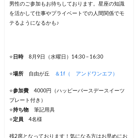
男性のご参加もお待ちしております。星座の知識
を活かし
て仕事やプライベートでの人間関係でモ
テるようになるか
も♪
⭐️
日時
8月9日（水曜日）14:30 – 16:30
⭐️
場所
自由が丘
＆1f（ アンドワンエフ）
⭐️
参加費
4000円（ハッピーバースデースイーツ
プレ
ート付き）
⭐️
持ち物
筆記用具
⭐️
定員
4名様
残2席となっております！気になる方はお早めにお