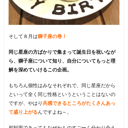
そして８月は
獅子座の巻！
同じ星座の方ばかりで集まって誕生日を祝いなが
ら、獅子座
について知り、自分についてもっと理
解を深めていけるこ
の企画。
もちろん個性はみなそれぞれで、同じ星座だから
といって
全く同じ性格というということはないの
ですが、やはり
共
感できるところがたくさんあっ
て盛り上がる
んですよね～
。
初対面であってもなぜかものすごーく分かり合え