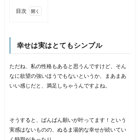
目次
1
幸
せ
は
幸せは実はとてもシンプル
実
は
と
ただね、私の性格もあると思うんですけど、そん
て
も
なに欲望の強いほうでもないというか、まあまあ
シ
いい感じだと、満足しちゃうんですよね。
ン
プ
ル
2
何
そうすると、ばんばん願いが叶ってます！という
か
実感はないものの、ぬるま湯的な幸せが続いてい
が
足
く時期があったり。