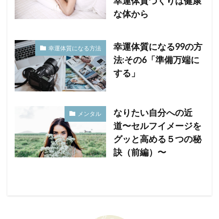
幸運体質づくりは健康
な体から
幸運体質になる99の方
幸運体質になる方法
法:その6「準備万端に
する」
なりたい自分への近
メンタル
道〜セルフイメージを
グッと高める５つの秘
訣（前編）〜