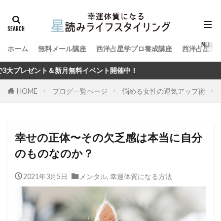
ホーム
無料メール講座
西洋占星学プロ養成講座
西洋占星術
料イベント開催中！
HOME
ブログ一覧ページ
悩める女性の運気アップ術
幸せの正体〜その欠乏感は本当に自分
のものなのか？
2021年3月5日
メンタル
,
幸運体質になる方法