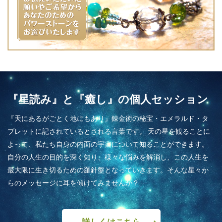
『星読み』と『癒し』の個人セッション
『天にあるがごとく地にもあり』錬金術の秘宝・エメラルド・タ
ブレットに記されているとされる言葉です。 天の星を観ることに
よって、私たち自身の内面の宇宙について知ることができます。
自分の人生の目的を深く知り、様々な悩みを解消し、この人生を
最大限に生き切るための羅針盤となっていきます。そんな星々か
らのメッセージに耳を傾けてみませんか？
詳しくはこちら