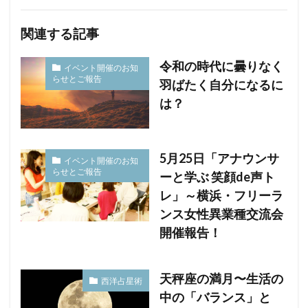
関連する記事
令和の時代に曇りなく
イベント開催のお知
らせとご報告
羽ばたく自分になるに
は？
5月25日「アナウンサ
イベント開催のお知
らせとご報告
ーと学ぶ 笑顔de声ト
レ」～横浜・フリーラ
ンス女性異業種交流会
開催報告！
天秤座の満月〜生活の
西洋占星術
中の「バランス」と