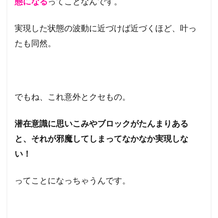
態になる
ってことなんです。
と思
った
のか
実現した状態の波動に近づけば近づくほど、叶っ
たも同然。
1.2
新月
の願
いエ
ント
リー
でもね、これ意外とクセもの。
方法
潜在意識に思いこみやブロックがたんまりある
1.2.1
新月の
と、それが邪魔してしまってなかなか実現しな
願いの
い！
表現方
法
ってことになっちゃうんです。