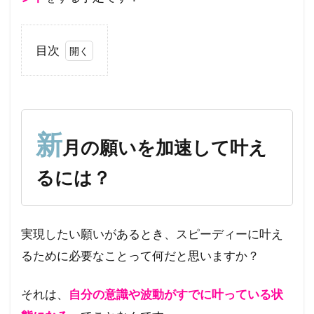
目次
1
新月
の願
いを
加速
新
月の願いを加速して叶え
して
叶え
るには？
るに
は？
1.1
実現したい願いがあるとき、スピーディーに叶え
なぜ
この
るために必要なことって何だと思いますか？
イベ
ント
をや
それは、
自分の意識や波動がすでに叶っている状
ろう