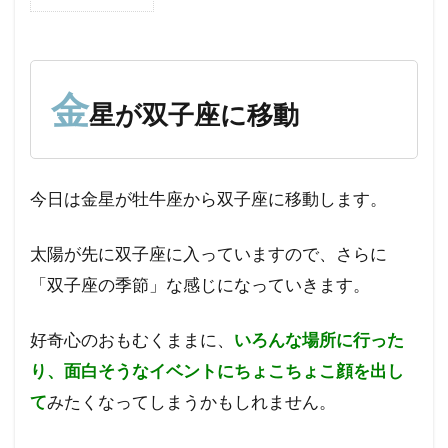
1
金
星
が
双
金
星が双子座に移動
子
座
に
移
今日は金星が牡牛座から双子座に移動します。
動
2
太陽が先に双子座に入っていますので、さらに
問題
を解
「双子座の季節」な感じになっていきます。
決す
るた
好奇心のおもむくままに、
いろんな場所に行った
めに
はど
り、面白そうなイベントにちょこちょこ顔を出し
うし
て
みたくなってしまうかもしれません。
たら
いい
か？