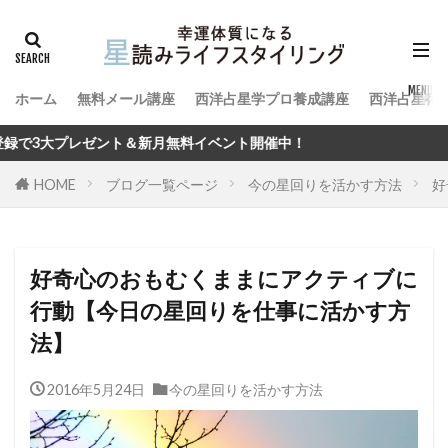
ホーム
無料メール講座
西洋占星学プロ養成講座
西洋占星術
新月無料イベント開催中！
HOME
ブログ一覧ページ
今の星回りを活かす方法
好
好奇心のおもむくままにアクティブに
行動【今日の星回りを仕事に活かす方
法】
2016年5月24日
今の星回りを活かす方法