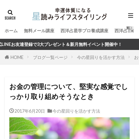
ホーム
無料メール講座
西洋占星学プロ養成講座
西洋占星術
プレゼント＆新月無料イベント開催中！
HOME
ブログ一覧ページ
今の星回りを活かす方法
お
お金の管理について、堅実な感覚でし
っかり取り組めそうなとき
2017年6月20日
今の星回りを活かす方法