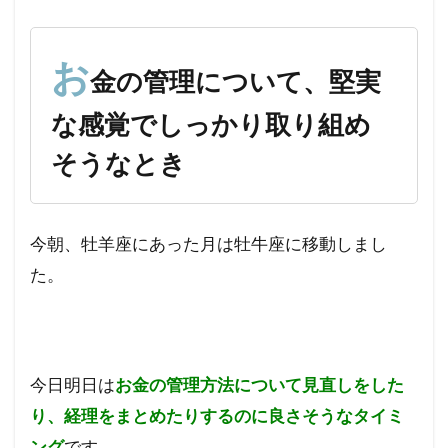
の管
理に
つい
お
金の管理について、堅実
て、
堅実
な感覚でしっかり取り組め
な感
覚で
そうなとき
しっ
かり
取り
組め
今朝、牡羊座にあった月は牡牛座に移動しまし
そう
なと
た。
き
今日明日は
お金の管理方法について見直しをした
り、経理をまとめたりするのに良さそうなタイミ
ング
です。