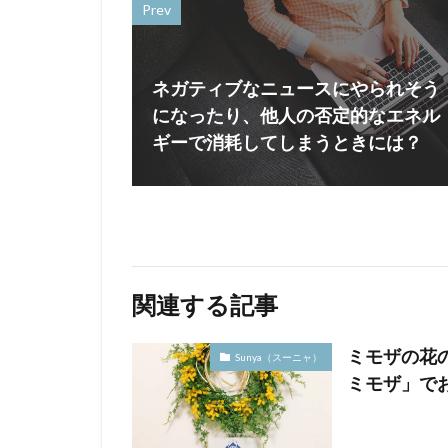
Prev
ネガティブなニュースにやられそう
になったり、他人の否定的なエネル
ギーで消耗してしまうときには？
関連する記事
ミモザの花
Sunya（スーニャ）
ミモザ」で