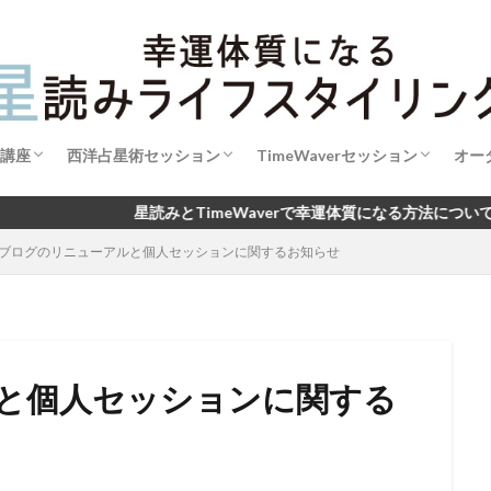
講座
西洋占星術セッション
TimeWaverセッション
オー
成【初級講座】
成【中級講座】
魂のブループリント・リーディング
西洋占星術で読み解く あなたの今とこれか
開運手帳セッション2026
新月の願い×タイムウェーバー
TimeWaverセッション利用規約
とTimeWaverで幸運体質になる方法についてお伝えしています ★公
ブログのリニューアルと個人セッションに関するお知らせ
ら
と個人セッションに関する