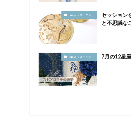
セッション
Sunya（スーニャ）
と不思議な
7月の12星
Sunya（スーニャ）