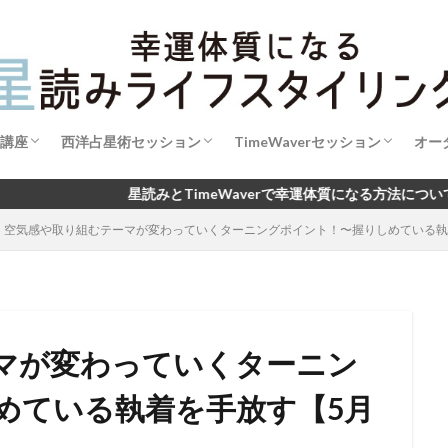
講座
西洋占星術セッション
TimeWaverセッション
オー
成【初級講座】
成【中級講座】
魂のブループリント・リーディング
西洋占星術で読み解く あなたの今とこれか
開運手帳セッション2026
新月の願い×タイムウェーバー
TimeWaverセッション利用規約
読みとTimeWaverで幸運体質になる方法についてお伝えしています 
空気感や取り組むテーマが変わっていくターニングポイント！〜握りしめている執
ら
マが変わっていくターニン
めている執着を手放す【5月