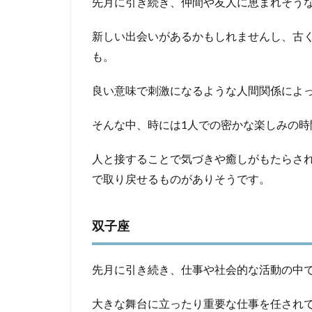
先月に引き続き、仲間や友人に恵まれそう
1.8
新しい出会いがあるかもしれませんし、古
蠍座
も。
1.9
射手
良い意味で刺激になるような人間関係によ
座
1.10
そんな中、時には1人での密かな楽しみの時
山羊座
人と接することで気づきや癒しがもたらさ
1.11
水瓶座
で取り戻せるものがありそうです。
1.12
魚座
双子座
先月に引き続き、仕事や社会的な活動の中
大きな舞台に立ったり重要な仕事を任され