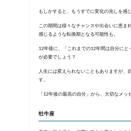
1.2
もしかすると、もうすでに変化の兆しを感
牡牛
座
この期間は様々なチャンスや出会いに恵ま
1.3
感じるような転換期となる可能性も。
双子
座
12年後に、「これまでの12年間は自分に
1.4
が必要でしょう？
蟹座
人生には変えられないこともありますが、
1.5
獅子
す。
座
「12年後の最高の自分」から、大切なメッ
1.6
乙女
座
牡牛座
1.7
天秤
座