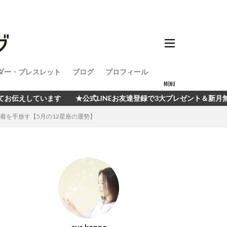
ダー・ブレスレット
ブログ
プロフィール
★公式LINEお友達登録で3大プレゼント＆新月無料イベント開催中！
着を手放す【5月の12星座の運勢】