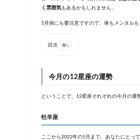
く雰囲気
もあるかもしれません。
5月病にも要注意ですので、体もメンタル
目次
1
今
月
の
今月の12星座の運勢
12
星
座
ということで、12星座それぞれの今月の運
の
運
勢
牡羊座
1.1
牡羊
ここから2022年の5月まで、あなたにと
座