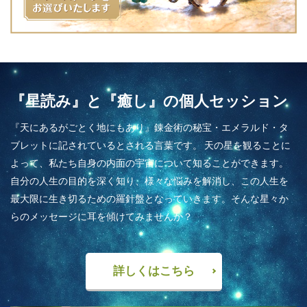
『星読み』と『癒し』の個人セッション
『天にあるがごとく地にもあり』錬金術の秘宝・エメラルド・タ
ブレットに記されているとされる言葉です。 天の星を観ることに
よって、私たち自身の内面の宇宙について知ることができます。
自分の人生の目的を深く知り、様々な悩みを解消し、この人生を
最大限に生き切るための羅針盤となっていきます。そんな星々か
らのメッセージに耳を傾けてみませんか？
詳しくはこちら