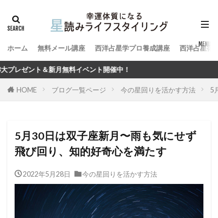
ホーム
無料メール講座
西洋占星学プロ養成講座
西洋占星術
イベント開催中！
HOME
ブログ一覧ページ
今の星回りを活かす方法
5
5月30日は双子座新月〜雨も気にせず
飛び回り、知的好奇心を満たす
2022年5月28日
今の星回りを活かす方法