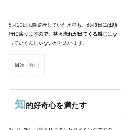
5月10日以降逆行していた水星も、
6月3日には順
行に戻りますので、益々流れが出てくる感じ
にな
っていくんじゃないかと思います。
目次
1
知
的
好
奇
知
的好奇心を満たす
心
を
満
た
新月は新しい始まりに適したタイミングですの
す