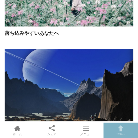
落ち込みやすいあなたへ
サターンリターンのメッセージ～魂の目覚めと成長のとき
（その１
ホーム
シェア
メニュー
TOPへ