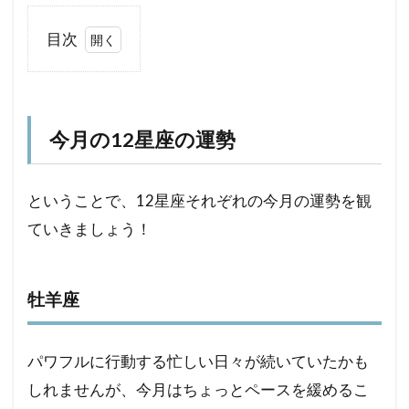
目次
1
今
月
の
今月の12星座の運勢
12
星
座
ということで、12星座それぞれの今月の運勢を観
の
運
ていきましょう！
勢
1.1
牡羊
牡羊座
座
1.2
パワフルに行動する忙しい日々が続いていたかも
牡牛
しれませんが、今月はちょっとペースを緩めるこ
座