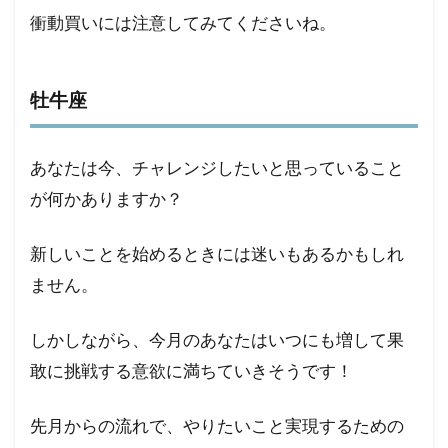
1.9
衝動買いには注意してみてくださいね。
射手
座
1.10
牡牛座
山羊座
1.11
あなたは今、チャレンジしたいと思っていること
水瓶座
が何かありますか？
1.12
魚座
新しいことを始めるときには迷いもあるかもしれ
ません。
しかしながら、今月のあなたはいつにも増して果
敢に挑戦する意欲に満ちていきそうです！
先月からの流れで、やりたいこと実現するための