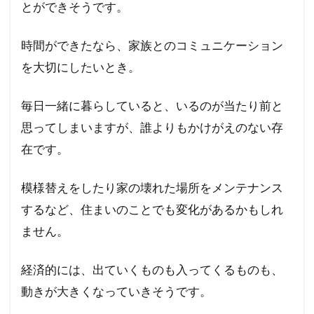
とができそうです。
1.3
双子
座
時間ができたなら、家族とのコミュニケーション
を大切にしたいとき。
1.4
蟹座
毎日一緒に暮らしていると、いるのが当たり前と
1.5
獅子
思ってしまいますが、誰よりもかけがえのない存
座
在です。
1.6
乙女
模様替えをしたり家の壊れた場所をメンテナンス
座
するなど、住まいのことでも変化があるかもしれ
1.7
ません。
天秤
座
経済的には、出ていくものも入ってくるものも、
1.8
動きが大きくなっていきそうです。
蠍座