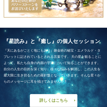
『星読み』と『癒し』の個人セッション
『天にあるがごとく地にもあり』錬金術の秘宝・エメラルド・タ
ブレットに記されているとされる言葉です。 天の星を観ることに
よって、私たち自身の内面の宇宙について知ることができます。
自分の人生の目的を深く知り、様々な悩みを解消し、この人生を
最大限に生き切るための羅針盤となっていきます。そんな星々か
らのメッセージに耳を傾けてみませんか？
詳しくはこちら