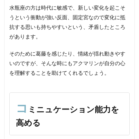
ュ
水瓶座の方は時代に敏感で、新しい変化を起こそ
ケ
ー
うという衝動が強い反面、固定宮なので変化に抵
シ
抗する思いも持ちやすいという、矛盾したところ
ョ
ン
があります。
能
力
そのために葛藤を感じたり、情緒が揺れ動きやす
を
高
いのですが、そんな時にもアクマリンが自分の心
め
を理解することを助けてくれるでしょう。
る
3
勇
気
コ
の
ミニュケーション能力を
石
高める
4
ま
と