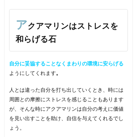
ク
ア
マ
ア
クアマリンはストレスを
リ
ン
和らげる石
は
ス
ト
レ
自分に妥協することなくまわりの環境に安らげる
ス
を
ようにしてくれます
。
和
ら
人とは違った自分を打ち出していくとき、時には
げ
る
周囲との摩擦にストレスを感じることもあります
石
が、そんな時にアクアマリンは自分の考えに価値
2
を見い出すことを助け、自信を与えてくれるでし
コ
ょう。
ミ
ニ