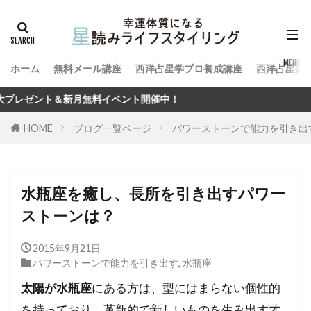
ホーム
無料メール講座
西洋占星学プロ養成講座
西洋占星術
イベント開催中！
HOME
ブログ一覧ページ
パワーストーンで能力を引き出
水瓶座を癒し、長所を引き出すパワー
ストーンは？
2015年9月21日
パワーストーンで能力を引き出す
,
水瓶座
太陽が水瓶座
にある方は、型にはまらない個性的
を持っており、革新的で新しいものを生み出す才