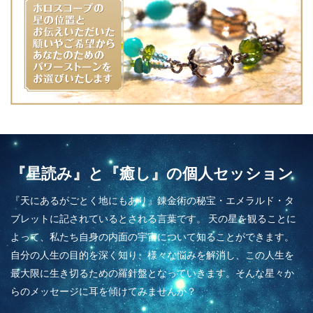
『星読み』と『癒し』の個人セッション
『天にあるがごとく地にもあり』錬金術の秘宝・エメラルド・タ
ブレットに記されているとされる言葉です。 天の星を観ることに
よって、私たち自身の内面の宇宙について知ることができます。
自分の人生の目的を深く知り、様々な悩みを解消し、この人生を
最大限に生き切るための羅針盤となっていきます。そんな星々か
らのメッセージに耳を傾けてみませんか？