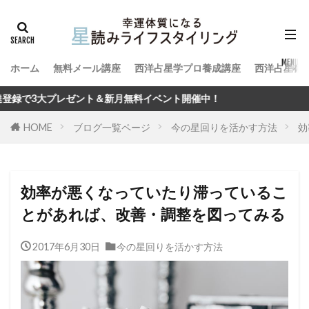
ホーム
無料メール講座
西洋占星学プロ養成講座
西洋占星術
＆新月無料イベント開催中！
HOME
ブログ一覧ページ
今の星回りを活かす方法
効
効率が悪くなっていたり滞っているこ
とがあれば、改善・調整を図ってみる
2017年6月30日
今の星回りを活かす方法