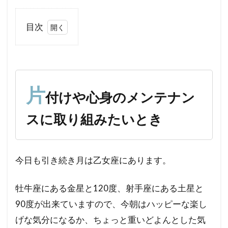
目次
1
片
付
け
や
片
付けや心身のメンテナン
心
身
スに取り組みたいとき
の
メ
ン
テ
今日も引き続き月は乙女座にあります。
ナ
ン
ス
牡牛座にある金星と120度、射手座にある土星と
に
90度が出来ていますので、今朝はハッピーな楽し
取
り
げな気分になるか、ちょっと重いどよんとした気
組