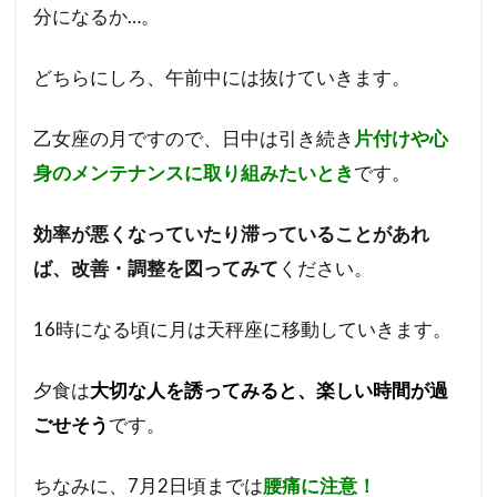
分になるか…。
み
た
い
どちらにしろ、午前中には抜けていきます。
と
き
乙女座の月ですので、日中は引き続き
片付けや心
身のメンテナンスに取り組みたいとき
です。
効率が悪くなっていたり滞っていることがあれ
ば、改善・調整を図ってみて
ください。
16時になる頃に月は天秤座に移動していきます。
夕食は
大切な人を誘ってみると、楽しい時間が過
ごせそう
です。
ちなみに、7月2日頃までは
腰痛に注意！