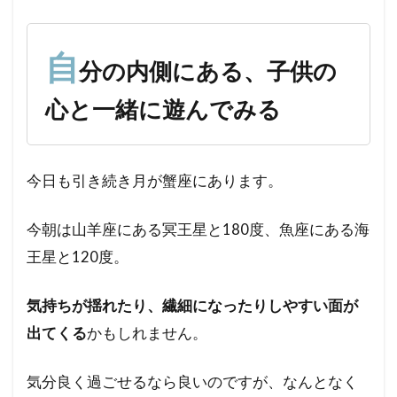
の内
側に
あ
自
分の内側にある、子供の
る、
子供
心と一緒に遊んでみる
の心
と一
緒に
遊ん
今日も引き続き月が蟹座にあります。
でみ
る
今朝は山羊座にある冥王星と180度、魚座にある海
王星と120度。
気持ちが揺れたり、繊細になったりしやすい面が
出てくる
かもしれません。
気分良く過ごせるなら良いのですが、なんとなく