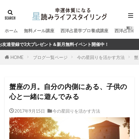
ホーム
無料メール講座
西洋占星学プロ養成講座
西洋占星術
ント＆新月無料イベント開催中！
HOME
ブログ一覧ページ
今の星回りを活かす方法
蟹
蟹座の月。自分の内側にある、子供の
心と一緒に遊んでみる
2017年9月15日
今の星回りを活かす方法