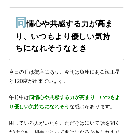
心や
共感
する
同
情心や共感する力が高ま
力が
高ま
り、いつもより優しい気持
り、
いつ
ちになれそうなとき
もよ
り優
しい
気持
今日の月は蟹座にあり、今朝は魚座にある海王星
ちに
なれ
と120度が出来ています。
そう
なと
午前中は
同情心や共感する力が高まり、いつもよ
き
り優しい気持ちになれそう
な感じがあります。
困っている人がいたら、ただそばにいて話を聞く
だけでも、相手にとって助けになるかもしれませ