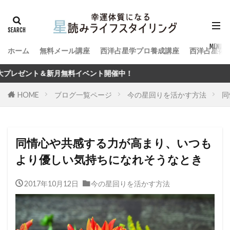
ホーム
無料メール講座
西洋占星学プロ養成講座
西洋占星術
料イベント開催中！
HOME
ブログ一覧ページ
今の星回りを活かす方法
同
同情心や共感する力が高まり、いつも
より優しい気持ちになれそうなとき
2017年10月12日
今の星回りを活かす方法