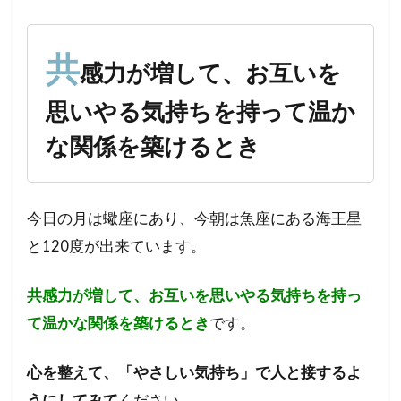
力が
増し
て、
共
感力が増して、お互いを
お互
いを
思いやる気持ちを持って温か
思い
やる
な関係を築けるとき
気持
ちを
持っ
て温
今日の月は蠍座にあり、今朝は魚座にある海王星
かな
関係
と120度が出来ています。
を築
ける
共感力が増して、お互いを思いやる気持ちを持っ
とき
て温かな関係を築けるとき
です。
心を整えて、「やさしい気持ち」で人と接するよ
うにしてみて
ください。