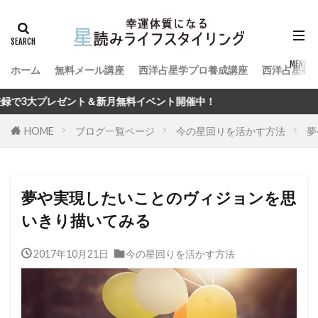
ホーム
無料メール講座
西洋占星学プロ養成講座
西洋占星術
新月無料イベント開催中！
HOME
ブログ一覧ページ
今の星回りを活かす方法
夢
夢や実現したいことのヴィジョンを思
いきり描いてみる
2017年10月21日
今の星回りを活かす方法