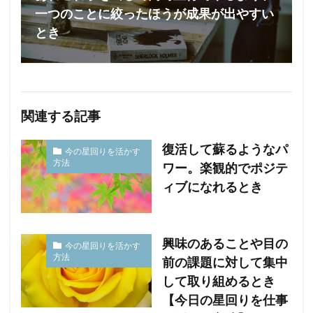
一つのことに絞ったほうが成果が出やすい
とき
関連する記事
復活して蘇るようなパ
今の星回りを活かす
方法
ワー。楽観的でポジテ
ィブになれるとき
興味のあることや目の
今の星回りを活かす
方法
前の課題に対して集中
して取り組めるとき
【今日の星回りを仕事