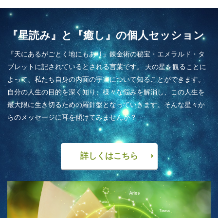
『星読み』と『癒し』の個人セッション
『天にあるがごとく地にもあり』錬金術の秘宝・エメラルド・タ
ブレットに記されているとされる言葉です。 天の星を観ることに
よって、私たち自身の内面の宇宙について知ることができます。
自分の人生の目的を深く知り、様々な悩みを解消し、この人生を
最大限に生き切るための羅針盤となっていきます。そんな星々か
らのメッセージに耳を傾けてみませんか？
詳しくはこちら