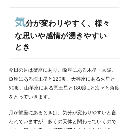
が変
わり
やす
気
分が変わりやすく、様々
く、
様々
な思いや感情が湧きやすい
な思
いや
とき
感情
が湧
きや
すい
今日の月は蟹座にあり、蠍座にある木星・太陽、
とき
魚座にある海王星と120度、天秤座にある火星と
90度、山羊座にある冥王星と180度…と次々と角度
をとっていきます。
月が蟹座にあるときは、気分が変わりやすいと言
われていますが、多くの天体と関わっていくので