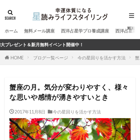
ホーム
無料メール講座
西洋占星学プロ養成講座
西洋占星術
料イベント開催中！
HOME
ブログ一覧ページ
今の星回りを活かす方法
蟹
蟹座の月。気分が変わりやすく、様々
な思いや感情が湧きやすいとき
2017年11月8日
今の星回りを活かす方法