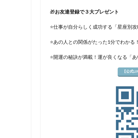
🎁
お友達登録で３大プレゼント
⭐️仕事が自分らしく成功する「星座別攻
⭐️あの人との関係がたった1分でわかる
⭐️開運の秘訣が満載！運が良くなる「
【公式L