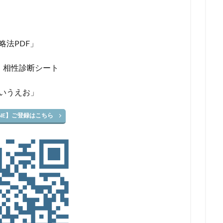
略法PDF」
！相性診断シート
あいうえお」
INE】ご登録はこちら