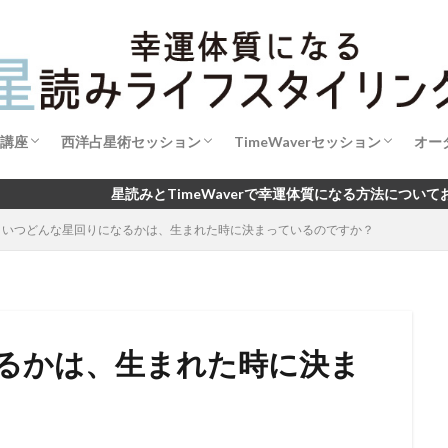
講座
西洋占星術セッション
TimeWaverセッション
オー
成【初級講座】
成【中級講座】
魂のブループリント・リーディング
西洋占星術で読み解く あなたの今とこれか
開運手帳セッション2026
新月の願い×タイムウェーバー
TimeWaverセッション利用規約
読みとTimeWaverで幸運体質になる方法についてお伝えしています
いつどんな星回りになるかは、生まれた時に決まっているのですか？
ら
るかは、生まれた時に決ま