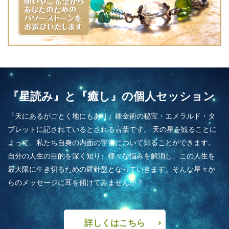
『星読み』と『癒し』の個人セッション
『天にあるがごとく地にもあり』錬金術の秘宝・エメラルド・タ
ブレットに記されているとされる言葉です。 天の星を観ることに
よって、私たち自身の内面の宇宙について知ることができます。
自分の人生の目的を深く知り、様々な悩みを解消し、この人生を
最大限に生き切るための羅針盤となっていきます。そんな星々か
らのメッセージに耳を傾けてみませんか？
詳しくはこちら