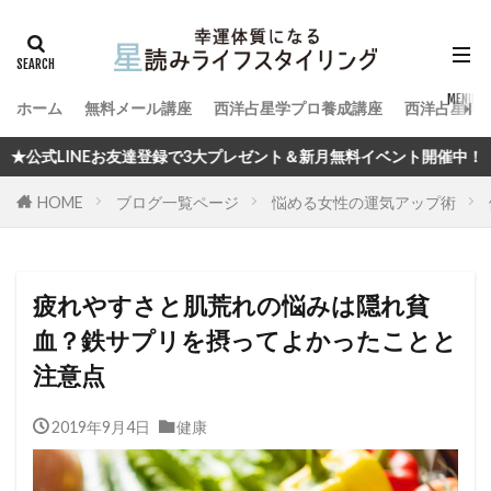
ホーム
無料メール講座
西洋占星学プロ養成講座
西洋占星術
で3大プレゼント＆新月無料イベント開催中！
HOME
ブログ一覧ページ
悩める女性の運気アップ術
疲れやすさと肌荒れの悩みは隠れ貧
血？鉄サプリを摂ってよかったことと
注意点
2019年9月4日
健康