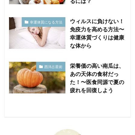
るには？
ウィルスに負けない！
幸運体質になる方法
免疫力を高める方法〜
幸運体質づくりは健康
な体から
栄養価の高い南瓜は、
西洋占星術
あの天体の食材だっ
た！〜医食同源で夏の
疲れを回復しよう