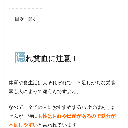
目次
1
隠れ
貧血
に注
意！
隠
れ貧血に注意！
2
鉄
サ
プ
体質や食生活は人それぞれで、不足しがちな栄養
リ
素も人によって違うんですよね。
を
摂
る
なので、全ての人におすすめするわけではありま
時
せんが、特に
女性は月経や出産があるので鉄分が
に
気
不足しやすい
と言われています。