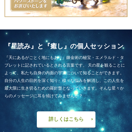
『星読み』と『癒し』の個人セッション
『天にあるがごとく地にもあり』錬金術の秘宝・エメラルド・タ
ブレットに記されているとされる言葉です。 天の星を観ることに
よって、私たち自身の内面の宇宙について知ることができます。
自分の人生の目的を深く知り、様々な悩みを解消し、この人生を
最大限に生き切るための羅針盤となっていきます。そんな星々か
らのメッセージに耳を傾けてみませんか？
詳しくはこちら