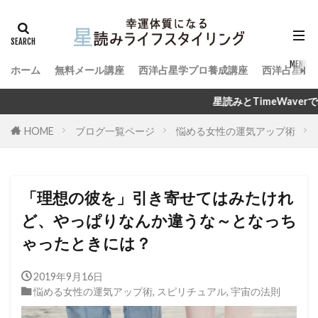
ホーム
無料メール講座
西洋占星学プロ養成講座
西洋占星術
星読みとTimeWaverで幸運体質になる方法
HOME
ブログ一覧ページ
悩める女性の運気アップ術
「理想の彼を」引き寄せてはみたけれ
ど、やっぱりなんか違うな～となっち
ゃったときには？
2019年9月16日
悩める女性の運気アップ術
,
スピリチュアル
,
宇宙の法則