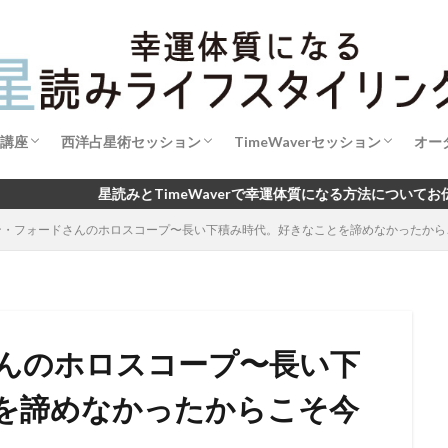
講座
西洋占星術セッション
TimeWaverセッション
オー
成【初級講座】
成【中級講座】
魂のブループリント・リーディング
西洋占星術で読み解く あなたの今とこれか
開運手帳セッション2026
新月の願い×タイムウェーバー
TimeWaverセッション利用規約
星読みとTimeWaverで幸運体質になる方法についてお伝えしています
ン・フォードさんのホロスコープ〜長い下積み時代。好きなことを諦めなかったから
ら
んのホロスコープ〜長い下
を諦めなかったからこそ今