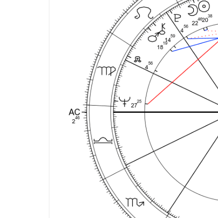
イ
ン
が
多
い
と
夢
を
諦
め
ら
れ
な
い