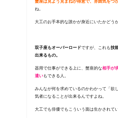
蟹座は見よう見まねが得意で、雰囲気をつ
ね。
大工のお手本的な誰かが身近にいたかどう
双子座もオーバーロード
ですが、これも
技
出来るもの。
器用で仕事ができる上に、蟹座的な
相手が
遣い
もできる人。
みんなが何を求めているのかわかって「欲
気者になることが出来るんですよね。
大工でも俳優でもこういう面は生かされて