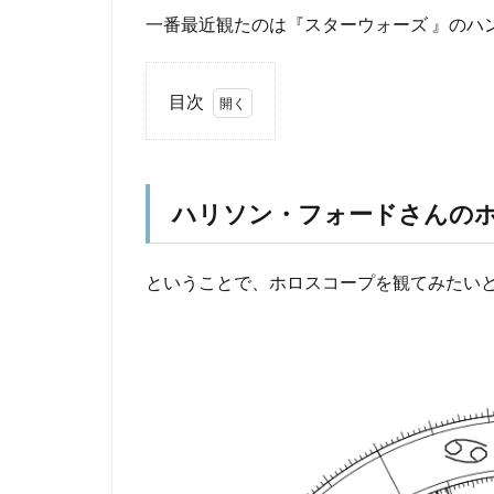
一番最近観たのは『スターウォーズ 』のハ
目次
1
ハリ
ソ
ン・
ハリソン・フォードさんの
フォ
ード
さん
ということで、ホロスコープを観てみたい
のホ
ロス
コー
プ
2
水
の
サ