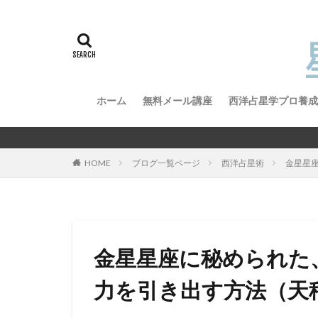
ホーム
無料メール講座
西洋占星学プロ養成
西洋占星学プロ養
西洋占星学プロ養
星読
HOME
ブログ一覧ページ
西洋占星術
金星星
金星星座に秘められた
力を引き出す方法（天