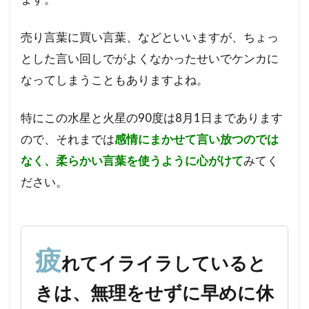
てイ
ライ
売り言葉に買い言葉、などといいますが、ちょっ
ラし
てい
とした言い回しでがよくなかったせいでケンカに
ると
なってしまうこともありますよね。
き
は、
無理
特にこの水星と火星の90度は8月1日まであります
をせ
ので、それまでは
感情にまかせて言い放つのでは
ずに
早め
なく、柔らかい言葉を使うように心がけて
みてく
に休
ださい。
んで
みる
疲
れてイライラしていると
きは、無理をせずに早めに休