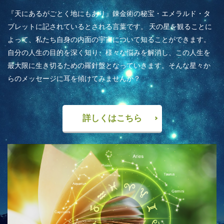
『天にあるがごとく地にもあり』錬金術の秘宝・エメラルド・タ
ブレットに記されているとされる言葉です。 天の星を観ることに
よって、私たち自身の内面の宇宙について知ることができます。
自分の人生の目的を深く知り、様々な悩みを解消し、この人生を
最大限に生き切るための羅針盤となっていきます。そんな星々か
らのメッセージに耳を傾けてみませんか？
詳しくはこちら