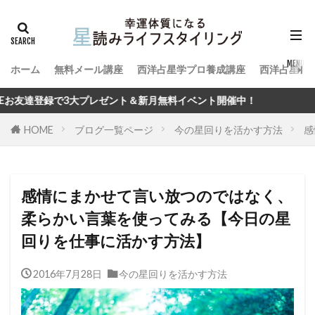
ホーム
無料メール講座
西洋占星学プロ養成講座
西洋占星術
レゼント＆新月無料イベント開催中！
HOME
ブログ一覧ページ
今の星回りを活かす方法
感
感情にまかせて言い放つのではなく、
柔らかい言葉を使ってみる【今日の星
回りを仕事に活かす方法】
2016年7月28日
今の星回りを活かす方法