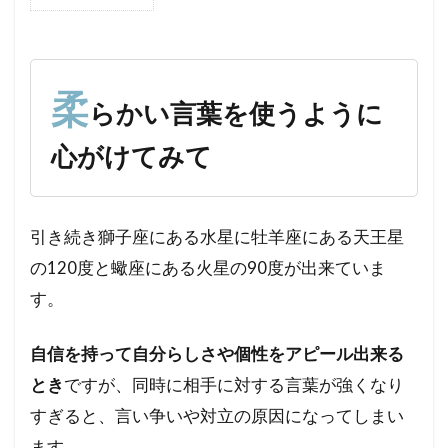
1
柔
ら
か
い
柔
らかい言葉を使うように
言
葉
心がけてみて
を
使
う
よ
引き続き獅子座にある水星に牡羊座にある天王星
う
に
の120度と蠍座にある火星の90度が出来ていま
心
す。
が
け
て
自信を持って自分らしさや個性をアピール出来る
み
とき
ですが、同時に相手に対する言葉が強くなり
て
すぎると、言い争いや対立の原因になってしまい
2
ます。
疲れ