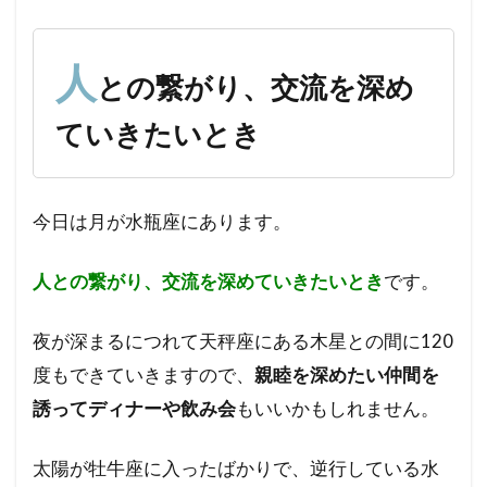
の繋
が
り、
人
との繋がり、交流を深め
交流
を深
ていきたいとき
めて
いき
たい
とき
今日は月が水瓶座にあります。
人との繋がり、交流を深めていきたいとき
です。
夜が深まるにつれて天秤座にある木星との間に120
度もできていきますので、
親睦を深めたい仲間を
誘ってディナーや飲み会
もいいかもしれません。
太陽が牡牛座に入ったばかりで、逆行している水