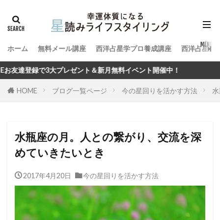
ホーム
無料メール講座
西洋占星学プロ養成講座
西洋占星術
レゼント＆新月無料イベント開催中！
HOME
ブログ一覧ページ
今の星回りを活かす方法
水
水瓶座の月。人との繋がり、交流を深
めていきたいとき
2017年4月20日
今の星回りを活かす方法