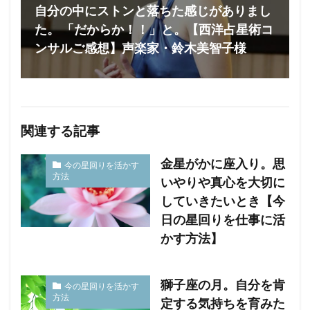
自分の中にストンと落ちた感じがありまし
た。 「だからか！！」と。【西洋占星術コ
ンサルご感想】声楽家・鈴木美智子様
関連する記事
金星がかに座入り。思
今の星回りを活かす
方法
いやりや真心を大切に
していきたいとき【今
日の星回りを仕事に活
かす方法】
獅子座の月。自分を肯
今の星回りを活かす
方法
定する気持ちを育みた