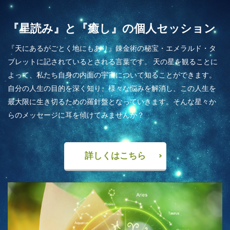
『星読み』と『癒し』の個人セッション
『天にあるがごとく地にもあり』錬金術の秘宝・エメラルド・タ
ブレットに記されているとされる言葉です。 天の星を観ることに
よって、私たち自身の内面の宇宙について知ることができます。
自分の人生の目的を深く知り、様々な悩みを解消し、この人生を
最大限に生き切るための羅針盤となっていきます。そんな星々か
らのメッセージに耳を傾けてみませんか？
詳しくはこちら