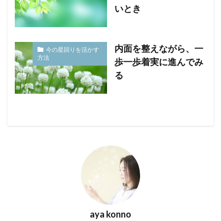
いとき
内面を整えながら、一
今の星回りを活かす
方法
歩一歩着実に進んでみ
る
aya konno