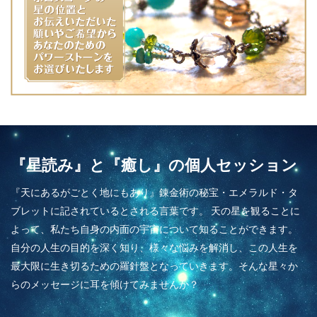
『星読み』と『癒し』の個人セッション
『天にあるがごとく地にもあり』錬金術の秘宝・エメラルド・タ
ブレットに記されているとされる言葉です。 天の星を観ることに
よって、私たち自身の内面の宇宙について知ることができます。
自分の人生の目的を深く知り、様々な悩みを解消し、この人生を
最大限に生き切るための羅針盤となっていきます。そんな星々か
らのメッセージに耳を傾けてみませんか？