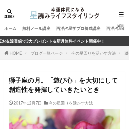
ホーム
無料メール講座
西洋占星学プロ養成講座
西洋占星術
レゼント＆新月無料イベント開催中！
HOME
ブログ一覧ページ
今の星回りを活かす方法
獅
獅子座の月。「遊び心」を大切にして
創造性を発揮していきたいとき
2017年12月7日
今の星回りを活かす方法