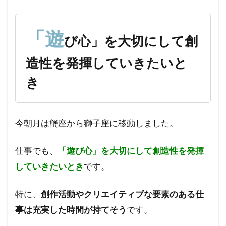
び
心」
を大
「遊
び心」を大切にして創
切に
して
造性を発揮していきたいと
創造
性を
き
発揮
して
いき
たい
今朝月は蟹座から獅子座に移動しました。
とき
仕事でも、
「遊び心」を大切にして創造性を発揮
していきたいとき
です。
特に、
創作活動やクリエイティブな要素のある仕
事は充実した時間が持てそう
です。