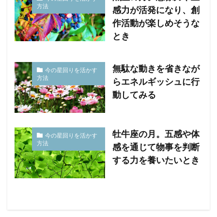
方法
感力が活発になり、創
作活動が楽しめそうな
とき
無駄な動きを省きなが
今の星回りを活かす
方法
らエネルギッシュに行
動してみる
牡牛座の月。五感や体
今の星回りを活かす
方法
感を通じて物事を判断
する力を養いたいとき