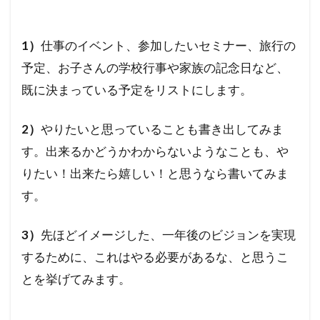
プ
３
手
1）
仕事のイベント、参加したいセミナー、旅行の
帳
に
予定、お子さんの学校行事や家族の記念日など、
書
既に決まっている予定をリストにします。
き
込
む
2）
やりたいと思っていることも書き出してみま
4
す。出来るかどうかわからないようなことも、や
さら
りたい！出来たら嬉しい！と思うなら書いてみま
に、
す。
星回
りが
わか
3）
先ほどイメージした、一年後のビジョンを実現
って
するために、これはやる必要があるな、と思うこ
いる
と
とを挙げてみます。