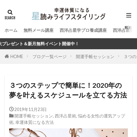
ホーム
無料メール講座
西洋占星学プロ養成講座
西洋占星術
ント開催中！
HOME
ブログ一覧ページ
開運手帳セッション
３つの
３つのステップで簡単に！2020年の
夢を叶えるスケジュールを立てる方法
2019年11月23日
開運手帳セッション
,
西洋占星術
,
悩める女性の運気アップ
術
,
幸運体質になる方法