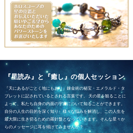
『星読み』と『癒し』の個人セッション
『天にあるがごとく地にもあり』錬金術の秘宝・エメラルド・タ
ブレットに記されているとされる言葉です。 天の星を観ることに
よって、私たち自身の内面の宇宙について知ることができます。
自分の人生の目的を深く知り、様々な悩みを解消し、この人生を
最大限に生き切るための羅針盤となっていきます。そんな星々か
らのメッセージに耳を傾けてみませんか？