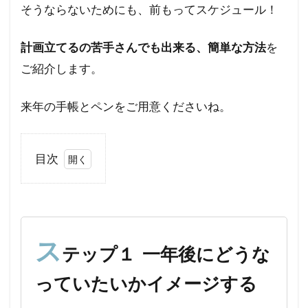
そうならないためにも、前もってスケジュール！
計画立てるの苦手さんでも出来る、簡単な方法
を
ご紹介します。
来年の手帳とペンをご用意くださいね。
目次
1
ス
テ
ッ
プ
ス
テップ１ 一年後にどうな
１
一
っていたいかイメージする
年
後