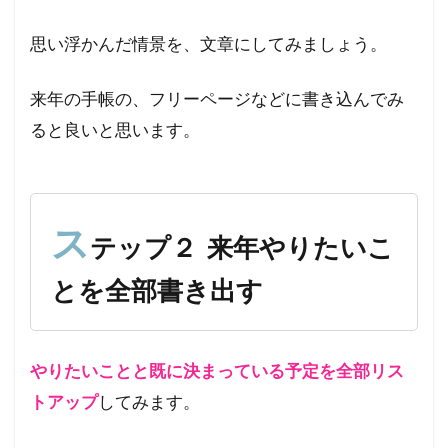
２
来
思い浮かんだ情景を、文章にしてみましょう。
年
や
来年の手帳の、フリーページなどに書き込んでみ
り
た
ると良いと思います。
い
こ
と
を
全
ス
テップ２ 来年やりたいこ
部
書
とを全部書き出す
き
出
す
3
やりたいことと既に決まっている予定を全部リス
ス
トアップ
してみます。
テ
ッ