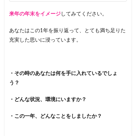
に
ど
来年の年末をイメージ
してみてください。
う
な
っ
あなたはこの1年を振り返って、とても満ち足りた
て
充実した思いに浸っています。
い
た
い
か
イ
メ
・その時のあなたは何を手に入れているでしょ
ー
う？
ジ
す
る
・どんな状況、環境にいますか？
2
ス
・この一年、どんなことをしましたか？
テ
ッ
プ