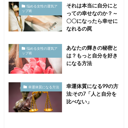
それは本当に自分にと
悩める女性の運気ア
ップ術
っての幸せなのか？～
〇〇になったら幸せに
なれるの罠
あなたの輝きの秘密と
悩める女性の運気ア
ップ術
は？もっと自分を好き
になる方法
幸運体質になる99の方
幸運体質になる方法
法:その7「人と自分を
比べない」